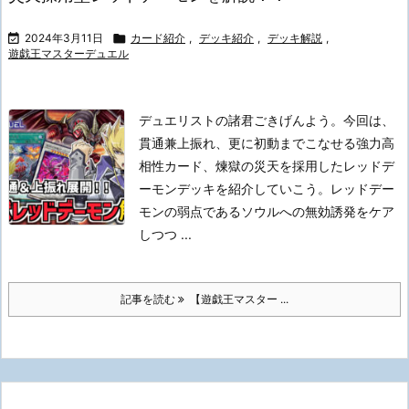

2024年3月11日

カード紹介
,
デッキ紹介
,
デッキ解説
,
遊戯王マスターデュエル
デュエリストの諸君ごきげんよう。
今回は、
貫通兼上振れ、更に初動までこなせる強力高
相性カード、煉獄の災天を採用したレッドデ
ーモンデッキを紹介していこう。
レッドデー
モンの弱点であるソウルへの無効誘発をケア
しつつ ...
記事を読む
【遊戯王マスター ...