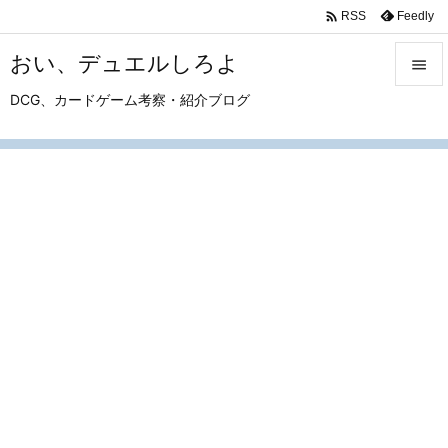

Feedly
RSS
おい、デュエルしろよ

DCG、カードゲーム考察・紹介ブログ

メニュ

サイド

前へ

次へ

検索