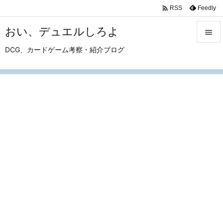

Feedly
RSS
おい、デュエルしろよ

DCG、カードゲーム考察・紹介ブログ

メニュ

サイド

前へ

次へ

検索