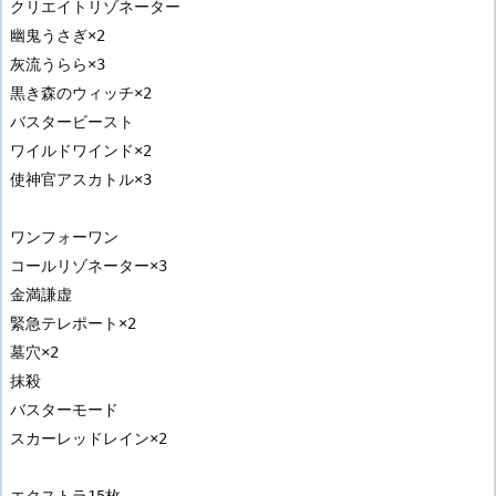
クリエイトリゾネーター

幽鬼うさぎ×2

灰流うらら×3

黒き森のウィッチ×2

バスタービースト

ワイルドワインド×2

使神官アスカトル×3

ワンフォーワン

コールリゾネーター×3

金満謙虚

緊急テレポート×2

墓穴×2

抹殺

バスターモード

スカーレッドレイン×2

エクストラ15枚
