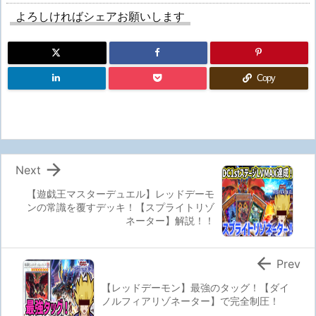
よろしければシェアお願いします
Copy

Next
【遊戯王マスターデュエル】レッドデーモ
ンの常識を覆すデッキ！【スプライトリゾ
ネーター】解説！！

Prev
【レッドデーモン】最強のタッグ！【ダイ
ノルフィアリゾネーター】で完全制圧！