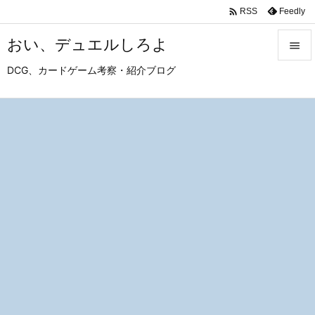

Feedly
RSS
おい、デュエルしろよ

DCG、カードゲーム考察・紹介ブログ

メニュ

サイド

前へ

次へ

検索