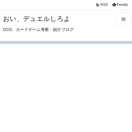

Feedly
RSS
おい、デュエルしろよ

DCG、カードゲーム考察・紹介ブログ

メニュ

サイド

前へ

次へ

検索