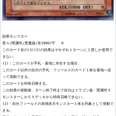
効果モンスター

星４/闇属性/悪魔族/攻1800/守   0

このカード名の(1)(2)の効果はそれぞれ１ターンに１度しか使用で
きない。

(1)：このカードが手札・墓地に存在する場合、

このカード以外の自分の手札・フィールドのカード１枚を墓地へ送
って発動できる。

このカードを特殊召喚する。

この効果の発動後、ターン終了時まで自分はドラゴン族・闇属性Ｓ
モンスターしかＥＸデッキから特殊召喚できない。

(2)：自分フィールドの表側表示モンスター１体を対象として発動で
きる。
