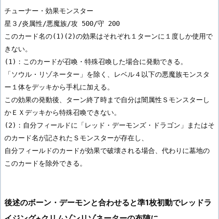
チューナー・効果モンスター

星３/炎属性/悪魔族/攻 500/守 200

このカード名の(1)(2)の効果はそれぞれ１ターンに１度しか使用で
きない。

(1)：このカードが召喚・特殊召喚した場合に発動できる。

「ソウル・リゾネーター」を除く、レベル４以下の悪魔族モンスタ
ー１体をデッキから手札に加える。

この効果の発動後、ターン終了時まで自分は闇属性Ｓモンスターし
かＥＸデッキから特殊召喚できない。

(2)：自分フィールドに「レッド・デーモンズ・ドラゴン」またはそ
のカード名が記されたＳモンスターが存在し、

自分フィールドのカードが効果で破壊される場合、代わりに墓地の
このカードを除外できる。
後述のボーン・デーモンと合わせると準1枚初動でレッドラ
イジング+クリムゾンリゾネーターの布陣に。