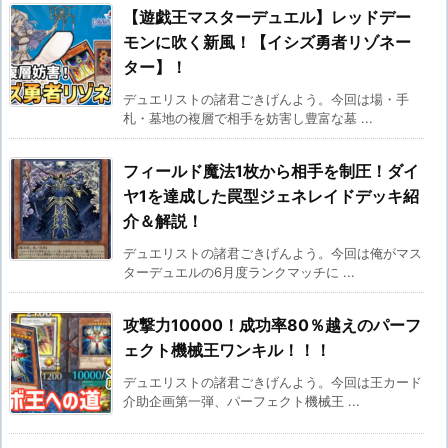
【遊戯王マスターデュエル】レッドデー
モンに吹く新風！【イシズ勇者リゾネー
ター】！
デュエリストの諸君ごきげんよう。今回は場・手
札・墓地の複層で相手を妨害し豊富な墓 ...
フィールド魔法1枚から相手を制圧！ダイ
ヤ1を達成した罠型ジェネレイドデッキ紹
介＆解説！
デュエリストの諸君ごきげんよう。今回は俺がマス
ターデュエルの6月度ランクマッチに ...
攻撃力10000！成功率80％越えのパーフ
ェクト機械王ワンキル！！！
デュエリストの諸君ごきげんよう。今回は王カード
介助企画第一弾、パーフェクト機械王 ...