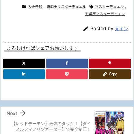

大会告知
,
遊戯王マスターデュエル

マスターデュエル
,
遊戯王マスターデュエル

Posted by
元キン
よろしければシェアお願いします
Copy

Next
【レッドデーモン】最強のタッグ！【ダイ
ノルフィアリゾネーター】で完全制圧！