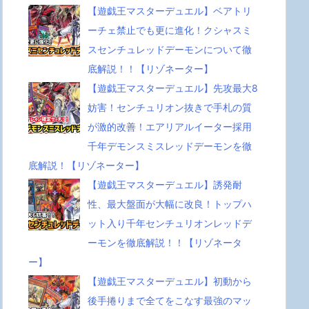
【遊戯王マスターデュエル】ベアトリ
ーチェ禁止でも更に進化！クシャスミ
スセンチュレッドデーモンについて徹
底解説！！【リゾネーター】
【遊戯王マスターデュエル】先攻最大8
妨害！センチュリオン抜きで手札の質
が激的改善！エアリアルイーター採用
千年デモンスミスレッドデーモンを徹
底解説！【リゾネーター】
【遊戯王マスターデュエル】誘発耐
性、最大盤面が大幅に改良！トップハ
ット入り千年センチュリオンレッドデ
ーモンを徹底解説！！【リゾネータ
ー】
【遊戯王マスターデュエル】初動から
後手捲りまで全てをこなす最強のマッ