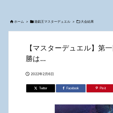

ホーム
>

遊戯王マスターデュエル
>

大会結果
【マスターデュエル】第一
勝は…

2022年2月6日
Twitter
Facebook
Pin it