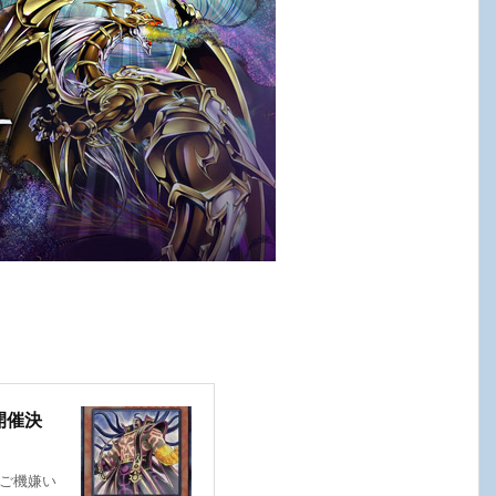
開催決
君ご機嫌い